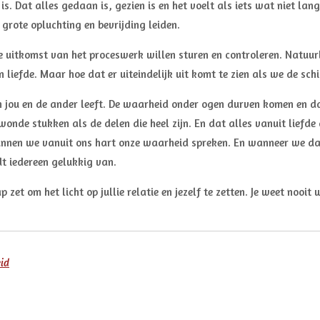
. Dat alles gedaan is, gezien is en het voelt als iets wat niet lang
grote opluchting en bevrijding leiden.
e uitkomst van het proceswerk willen sturen en controleren. Natuur
liefde. Maar hoe dat er uiteindelijk uit komt te zien als we de schi
n jou en de ander leeft. De waarheid onder ogen durven komen en da
wonde stukken als de delen die heel zijn. En dat alles vanuit lief
kunnen we vanuit ons hart onze waarheid spreken. En wanneer we dat
t iedereen gelukkig van.
et om het licht op jullie relatie en jezelf te zetten. Je weet nooit 
eid