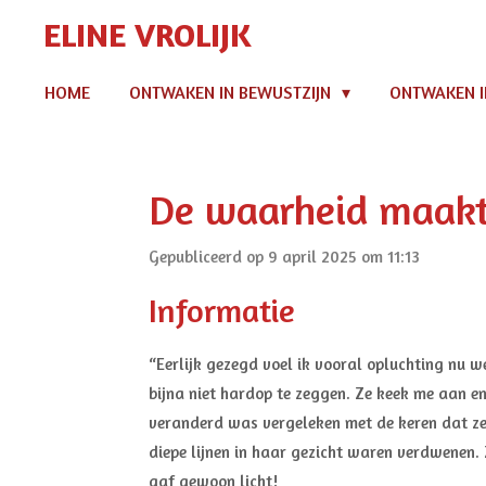
Ga
ELINE VROLIJK
direct
naar
HOME
ONTWAKEN IN BEWUSTZIJN
ONTWAKEN I
de
hoofdinhoud
De waarheid maakt 
Gepubliceerd op 9 april 2025 om 11:13
Informatie
“Eerlijk gezegd voel ik vooral opluchting nu w
bijna niet hardop te zeggen. Ze keek me aan en
veranderd was vergeleken met de keren dat ze
diepe lijnen in haar gezicht waren verdwenen. Z
gaf gewoon licht!