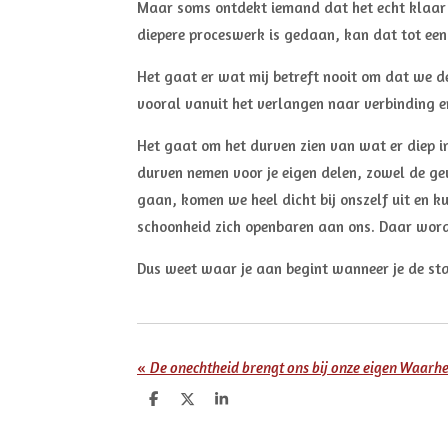
Maar soms ontdekt iemand dat het echt klaar is
diepere proceswerk is gedaan, kan dat tot een 
Het gaat er wat mij betreft nooit om dat we d
vooral vanuit het verlangen naar verbinding en 
Het gaat om het durven zien van wat er diep i
durven nemen voor je eigen delen, zowel de ge
gaan, komen we heel dicht bij onszelf uit en 
schoonheid zich openbaren aan ons. Daar word
Dus weet waar je aan begint wanneer je de stap z
«
De onechtheid brengt ons bij onze eigen Waarh
D
D
S
e
e
h
l
e
a