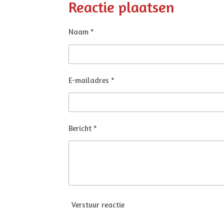
e
l
r
Reactie plaatsen
n
e
Naam *
E-mailadres *
Bericht *
Verstuur reactie