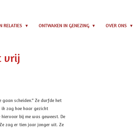
N RELATIES
ONTWAKEN IN GENEZING
OVER ONS
vrij
e gaan scheiden.” Ze durfde het
 ik zag hoe haar gezicht
 hiervoor bij me was geweest. De
e zag er tien jaar jonger uit. Ze