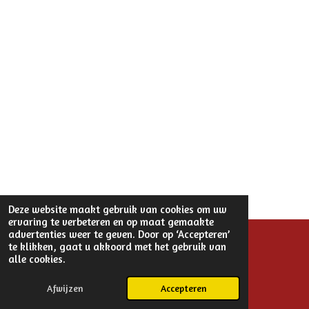
Deze website maakt gebruik van cookies om uw
ervaring te verbeteren en op maat gemaakte
advertenties weer te geven. Door op ‘Accepteren’
te klikken, gaat u akkoord met het gebruik van
© 2025 - 2026 Eline Vrolijk
alle cookies.
Powered by
JouwWeb
Afwijzen
Accepteren