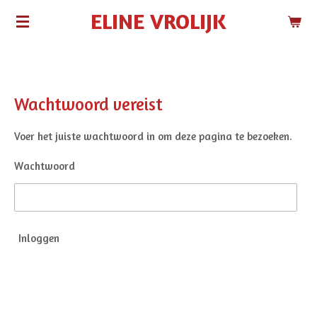
ELINE VROLIJK
Ga
direct
naar
de
hoofdinhoud
Wachtwoord vereist
Voer het juiste wachtwoord in om deze pagina te bezoeken.
Wachtwoord
Inloggen