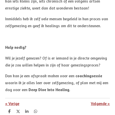
kan iets kleins zijn, iets chronisch of een volgens artsen
ernstige ziekte, weet dan dat wonderen bestaan!
Inmiddels heb ik zelf vele mensen begeleid in hun proces van
zelfgenezing en geef ik healings om dit te ondersteunen.
Hulp nodig?
Wil je jezelf genezen? Of is er iemand in je directe omgeving
die je zou willen helpen in zijn of haar genezingsproces?
Dan kan je een afspraak maken voor een
coachingsessie
waarin ik je alles leer over zelfgenezing, of plan met mij een
dag voor een
Deep Dive Into Healing
.
«
Vorige
Volgende
»
D
D
S
D