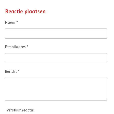
e
e
h
e
l
e
a
l
e
l
r
e
Reactie plaatsen
n
e
n
Naam *
E-mailadres *
Bericht *
Verstuur reactie