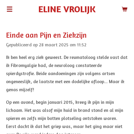
ELINE VROLIJK
Ga
direct
naar
de
Einde aan Pijn en Ziekzijn
hoofdinhoud
Gepubliceerd op 28 maart 2025 om 11:52
Ik ben heel erg ziek geweest. De reumatoloog stelde vast dat
ik Fibromyalgie had, de neuroloog constateerde
spierdystrofie. Beide aandoeningen zijn volgens artsen
ongeneeslijk, de laatste met een dodelijke afloop... Maar ik
genas mijzelf!
Op een avond, begin januari 2015, kreeg ik pijn in mijn
lichaam. Het was alsof mijn huid in brand stond en al mijn
spieren en zelfs mijn botten plotseling ontstoken waren.
Eerst dacht ik dat het griep was, maar het ging maar niet